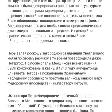
которую посещал, и сам император Петр I. Залы и жилые
комнаты были декорированы росписью по штукатурке и
на холсте, шпалерами, мрамором, даже свинцовые
переплеты окон были позолочены, а стены многих комнат
были облицованы голландскими и немецкими кафлями.
Во дворце имелось два особых покоя, предназначенных
для императора: спальня и передняя. Их декор был
сравнительно прост, лишь камин и стены были
облицованы голландскими плитками.
Небывалая роскошь загородной резиденции Светлейшего
князя по своему размаху в то время превосходила даже
Петергоф. Но после опалы Меншикова все его имения
были конфискованы в казну. В 1743 году императрица
Елизавета Петровна пожаловала Ораниенбаум
наследнику российского престола великому князю Петру
Федоровичу, впоследствии императору Петру III.
Именно при Петре Федоровиче восточный павильон
Большого Меншиковского дворца получил свое нынешнее
имя – "Японский". По указанию Великого князя внутри
поместили коллекцию дорогостоящего фарфора. По