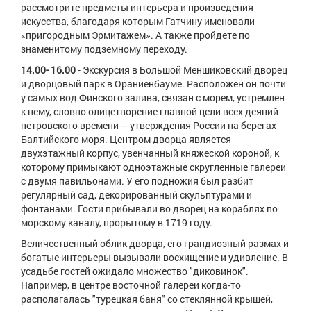
рассмотрите предметы интерьера и произведения
искусства, благодаря которым Гатчину именовали
«пригородным Эрмитажем». А также пройдете по
знаменитому подземному переходу.
14.00- 16.00
- Экскурсия в Большой Меншиковский дворец
и дворцовый парк в Ораниенбауме. Расположен он почти
у самых вод Финского залива, связан с морем, устремлен
к нему, словно олицетворение главной цели всех деяний
петровского времени – утверждения России на берегах
Балтийского моря. Центром дворца является
двухэтажный корпус, увенчанный княжеской короной, к
которому примыкают одноэтажные скругленные галереи
с двумя павильонами. У его подножия был разбит
регулярный сад, декорированный скульптурами и
фонтанами. Гости прибывали во дворец на кораблях по
морскому каналу, прорытому в 1719 году.
Величественный облик дворца, его грандиозный размах и
богатые интерьеры вызывали восхищение и удивление. В
усадьбе гостей ожидало множество "диковинок".
Например, в центре восточной галереи когда-то
располагалась "турецкая баня" со стеклянной крышей,