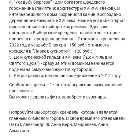
"Усадьбу бюргера" - дом богатого шведского
горожанина (памятник архитектуры XVI-XVIII веков). В
интерьере жилого дома сохранился камин, воссоздано
деревянное перекрытие XVI века. Ныне в усадьбе открыт
выставочный зал выборгских ремесел. Здесь же
продаются Выборгские крендели - лакомство, которое
привезли в город францисканцы. Стоимость кренделя на
2022 год в усадьбе Бюргера - 150 руб.; стоимость
кренделя в "Лавке вкусностей" - 120 руб.;
Дом купеческой гильдии XVI века ("Дом гильдии
Святого Духа") - сразу за этим домиком начинается
подъем на самую высокую точку города;
Ретротрамвай, начавший свое движение в 1912 году.
Свободное время – 1 час по завершении экскурсионной
программы.
Вы можете сделать фото, приобрести сувениры.
Попробуйте Выборгский крендель, который является
главным символом города. В свое время его отведывали
Петр I, Александр III, Анна Керн, Менделеев, Анна
Ахматова.