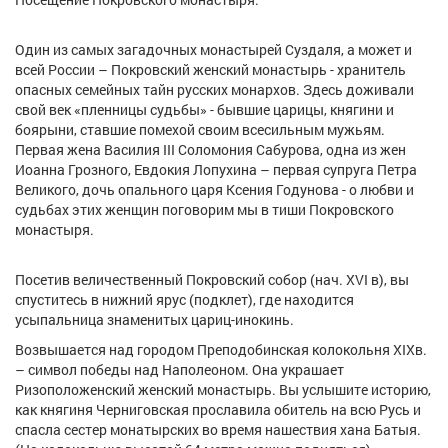
Один из самых загадочных монастырей Суздаля, а может и
всей России – Покровский женский монастырь - хранитель
опасных семейных тайн русских монархов. Здесь доживали
свой век «пленницы судьбы» - бывшие царицы, княгини и
боярыни, ставшие помехой своим всесильным мужьям.
Первая жена Василия III Соломония Сабурова, одна из жен
Иоанна Грозного, Евдокия Лопухина – первая супруга Петра
Великого, дочь опального царя Ксения Годунова - о любви и
судьбах этих женщин поговорим мы в тиши Покровского
монастыря.
Посетив величественный Покровский собор (нач. XVI в), вы
спуститесь в нижний ярус (подклет), где находится
усыпальница знаменитых цариц-инокинь.
Возвышается над городом Преподобинская колокольня XIXв.
– символ победы над Наполеоном. Она украшает
Ризоположенский женский монастырь. Вы услышите историю,
как княгиня Черниговская прославила обитель на всю Русь и
спасла сестер монатырских во время нашествия хана Батыя.