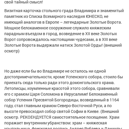
свой тайный смысл!
Визитная карточка стольного града Владимира и знаменитый
памятник из Списка Всемирного наследия ЮНЕСКО, не
имеющий аналогов в Европе – легендарные Золотые Ворота.
Мощное белокаменное сооружение служило княжеским
парадным въездом в город, возведение в XII веке Золотых
Ворот сопровождалось настоящими чудесами, а в XIII веке
Золотые Ворота выдержали натиск Золотой Орды! (внешний
осмотр)
Но даже если бы во Владимире не осталось ни одной
достопримечательности, кроме Успенского собора, стоило бы
приехать сюда только ради этого домонгольского храма.
Летописцы, изумленные красотой этого собора, сравнивали
его с храмом Царя Соломона в Иерусалиме! Белокаменный
собор Успения Пресвятой Богородицы, возведенный в 1164
году, стал главным храмом Северо-Восточной Руси, а по
высоте превосходил собор святой Софии в Киеве. (Внешний
осмотр. РЕКОЕНДУЕТСЯ самостоятельное посещение. Храм
поражает внутренним убранством: храм – княжеская
усыпальница, фресковая роспись Андрея Рублева и Даниилы