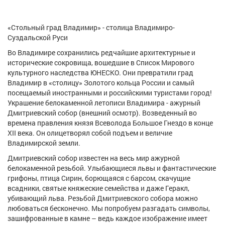
«Стольный град Владимир» - столица Владимиро-
Суздальской Руси
Во Владимире сохранились редчайшие архитектурные и
исторические сокровища, вошедшие в Список Мирового
культурного наследства ЮНЕСКО. Они превратили град
Владимир в «столицу» Золотого кольца России и самый
посещаемый иностранными и российскими туристами город!
Украшение белокаменной летописи Владимира - ажурный
Дмитриевский собор (внешний осмотр). Возведенный во
времена правления князя Всеволода Большое Гнездо в конце
XII века. Он олицетворял собой подъем и величие
Владимирской земли.
Дмитриевский собор известен на весь мир ажурной
белокаменной резьбой. Улыбающиеся львы и фантастические
грифоны, птица Сирин, борющаяся с барсом, скачущие
всадники, святые княжеские семейства и даже Геракл,
убивающий льва. Резьбой Дмитриевского собора можно
любоваться бесконечно. Мы попробуем разгадать символы,
зашифрованные в камне – ведь каждое изображение имеет