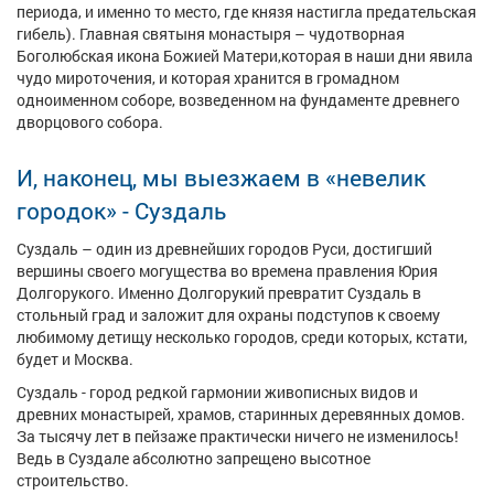
периода, и именно то место, где князя настигла предательская
гибель). Главная святыня монастыря – чудотворная
Боголюбская икона Божией Матери,которая в наши дни явила
чудо мироточения, и которая хранится в громадном
одноименном соборе, возведенном на фундаменте древнего
дворцового собора.
И, наконец, мы выезжаем в «невелик
городок» - Суздаль
Суздаль – один из древнейших городов Руси, достигший
вершины своего могущества во времена правления Юрия
Долгорукого. Именно Долгорукий превратит Суздаль в
стольный град и заложит для охраны подступов к своему
любимому детищу несколько городов, среди которых, кстати,
будет и Москва.
Суздаль - город редкой гармонии живописных видов и
древних монастырей, храмов, старинных деревянных домов.
За тысячу лет в пейзаже практически ничего не изменилось!
Ведь в Суздале абсолютно запрещено высотное
строительство.