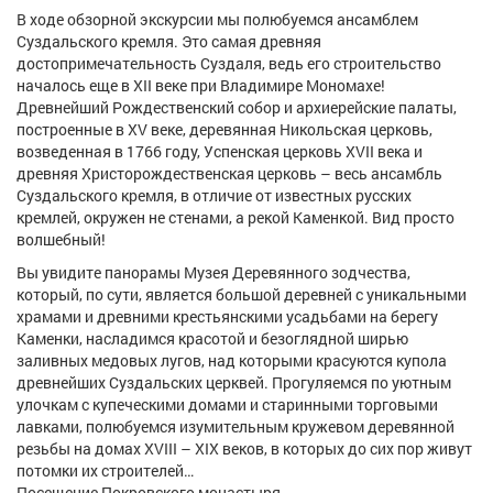
В ходе обзорной экскурсии мы полюбуемся ансамблем
Суздальского кремля. Это самая древняя
достопримечательность Суздаля, ведь его строительство
началось еще в XII веке при Владимире Мономахе!
Древнейший Рождественский собор и архиерейские палаты,
построенные в XV веке, деревянная Никольская церковь,
возведенная в 1766 году, Успенская церковь XVII века и
древняя Христорождественская церковь – весь ансамбль
Суздальского кремля, в отличие от известных русских
кремлей, окружен не стенами, а рекой Каменкой. Вид просто
волшебный!
Вы увидите панорамы Музея Деревянного зодчества,
который, по сути, является большой деревней с уникальными
храмами и древними крестьянскими усадьбами на берегу
Каменки, насладимся красотой и безоглядной ширью
заливных медовых лугов, над которыми красуются купола
древнейших Суздальских церквей. Прогуляемся по уютным
улочкам с купеческими домами и старинными торговыми
лавками, полюбуемся изумительным кружевом деревянной
резьбы на домах XVIII – XIX веков, в которых до сих пор живут
потомки их строителей…
Посещение Покровского монастыря.