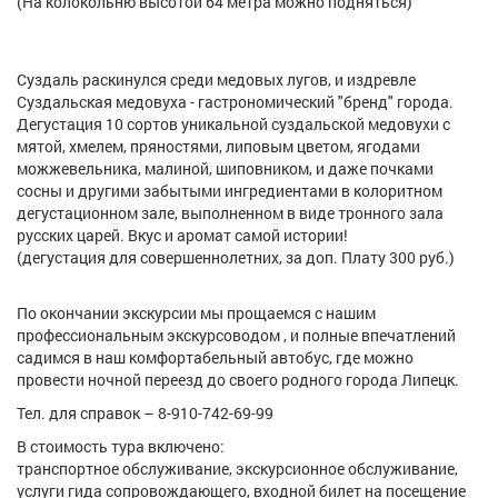
(На колокольню высотой 64 метра можно подняться)
Суздаль раскинулся среди медовых лугов, и издревле
Суздальская медовуха - гастрономический "бренд" города.
Дегустация 10 сортов уникальной суздальской медовухи с
мятой, хмелем, пряностями, липовым цветом, ягодами
можжевельника, малиной, шиповником, и даже почками
сосны и другими забытыми ингредиентами в колоритном
дегустационном зале, выполненном в виде тронного зала
русских царей. Вкус и аромат самой истории!
(дегустация для совершеннолетних, за доп. Плату 300 руб.)
По окончании экскурсии мы прощаемся с нашим
профессиональным экскурсоводом , и полные впечатлений
садимся в наш комфортабельный автобус, где можно
провести ночной переезд до своего родного города Липецк.
Тел. для справок – 8-910-742-69-99
В стоимость тура включено:
транспортное обслуживание, экскурсионное обслуживание,
услуги гида сопровождающего, входной билет на посещение